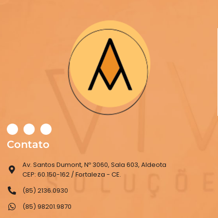
Contato
Av. Santos Dumont, Nº 3060, Sala 603, Aldeota
CEP: 60.150-162 / Fortaleza - CE.
(85) 2136.0930
(85) 98201.9870