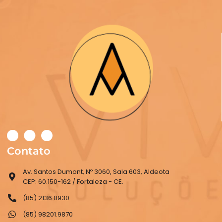
Contato
Av. Santos Dumont, Nº 3060, Sala 603, Aldeota
CEP: 60.150-162 / Fortaleza - CE.
(85) 2136.0930
(85) 98201.9870