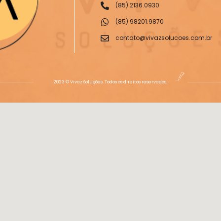
(85) 2136.0930
(85) 98201.9870
contato@vivazsolucoes.com.br
2023 © Vivaz Soluções. Todos os direitos reservados.