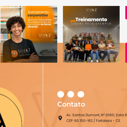
Contato
Av. Santos Dumont, Nº 3060, Sala 6
CEP: 60.150-162 / Fortaleza - CE.