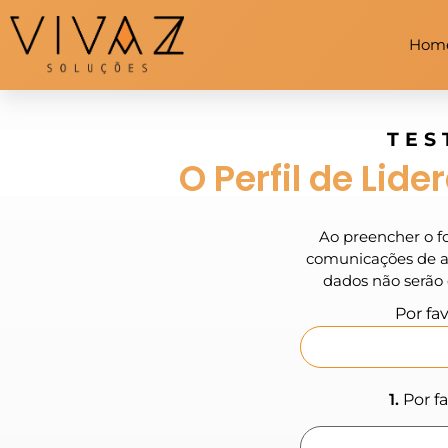
Hom
TES
O Perfil de Lid
Por fav
1.
Por f