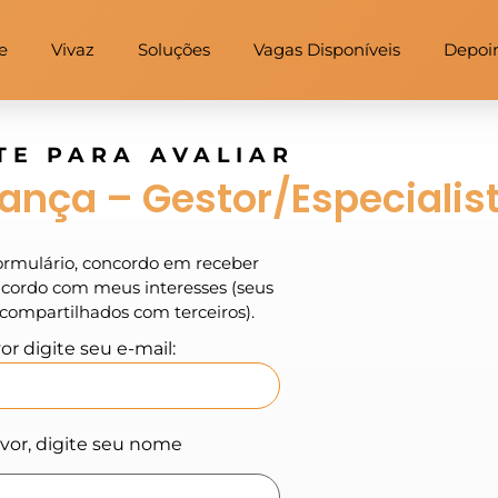
e
Vivaz
Soluções
Vagas Disponíveis
Depoi
TE PARA AVALIAR
erança – Gestor/Especialis
or digite seu e-mail:
avor, digite seu nome